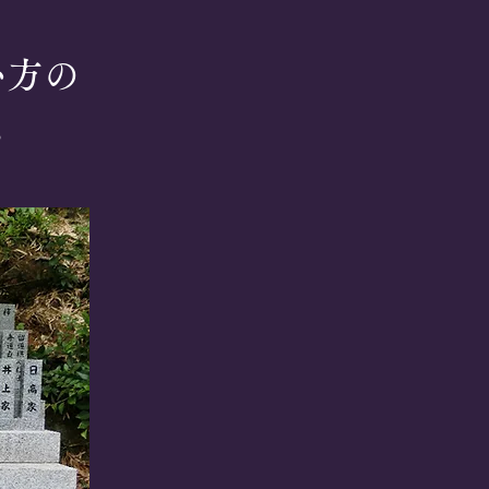
い方の
。