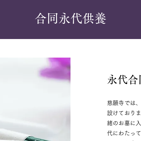
合同永代供養
永代合
慈願寺では
設けており
緒のお墓に
代にわたっ