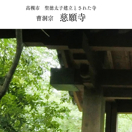
高槻市 聖徳太子建立とされた寺
慈願寺
曹洞宗